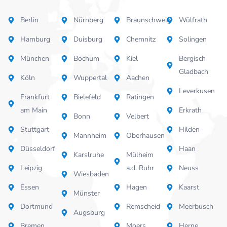
Berlin
Nürnberg
Braunschweig
Wülfrath
Hamburg
Duisburg
Chemnitz
Solingen
München
Bochum
Kiel
Bergisch
Gladbach
Köln
Wuppertal
Aachen
Leverkusen
Frankfurt
Bielefeld
Ratingen
am Main
Erkrath
Bonn
Velbert
Stuttgart
Hilden
Mannheim
Oberhausen
Düsseldorf
Haan
Karslruhe
Mülheim
Leipzig
a.d. Ruhr
Neuss
Wiesbaden
Essen
Hagen
Kaarst
Münster
Dortmund
Remscheid
Meerbusch
Augsburg
Bremen
Moers
Herne