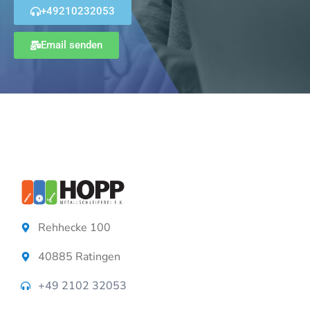
+49210232053
Email senden
Rehhecke 100
40885 Ratingen
+49 2102 32053