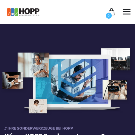
0
// IHRE SONDERWERKZEUGE BEI HOPP