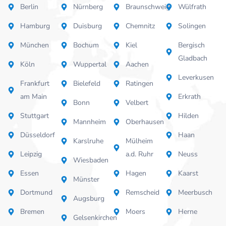
Berlin
Nürnberg
Braunschweig
Wülfrath
Hamburg
Duisburg
Chemnitz
Solingen
München
Bochum
Kiel
Bergisch
Gladbach
Köln
Wuppertal
Aachen
Leverkusen
Frankfurt
Bielefeld
Ratingen
am Main
Erkrath
Bonn
Velbert
Stuttgart
Hilden
Mannheim
Oberhausen
Düsseldorf
Haan
Karslruhe
Mülheim
Leipzig
a.d. Ruhr
Neuss
Wiesbaden
Essen
Hagen
Kaarst
Münster
Dortmund
Remscheid
Meerbusch
Augsburg
Bremen
Moers
Herne
Gelsenkirchen