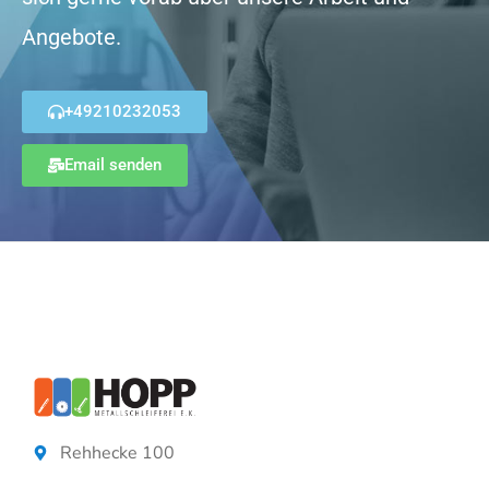
Angebote.
+49210232053
Email senden
Rehhecke 100