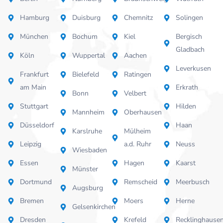
Hamburg
Duisburg
Chemnitz
Solingen
München
Bochum
Kiel
Bergisch
Gladbach
Köln
Wuppertal
Aachen
Leverkusen
Frankfurt
Bielefeld
Ratingen
am Main
Erkrath
Bonn
Velbert
Stuttgart
Hilden
Mannheim
Oberhausen
Düsseldorf
Haan
Karslruhe
Mülheim
Leipzig
a.d. Ruhr
Neuss
Wiesbaden
Essen
Hagen
Kaarst
Münster
Dortmund
Remscheid
Meerbusch
Augsburg
Bremen
Moers
Herne
Gelsenkirchen
Dresden
Krefeld
Recklinghause