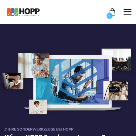
0
// IHRE SONDERWERKZEUGE BEI HOPP