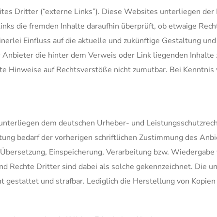
s Dritter (“externe Links”). Diese Websites unterliegen der 
inks die fremden Inhalte daraufhin überprüft, ob etwaige Re
nerlei Einfluss auf die aktuelle und zukünftige Gestaltung und
r Anbieter die hinter dem Verweis oder Link liegenden Inhalte 
ete Hinweise auf Rechtsverstöße nicht zumutbar. Bei Kenntni
te unterliegen dem deutschen Urheber- und Leistungsschutzrec
ung bedarf der vorherigen schriftlichen Zustimmung des Anbie
g, Übersetzung, Einspeicherung, Verarbeitung bzw. Wiedergabe
d Rechte Dritter sind dabei als solche gekennzeichnet. Die u
cht gestattet und strafbar. Lediglich die Herstellung von Kopi