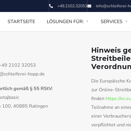
+49.2102.32053
info@schleiferei-h
STARTSEITE
LÖSUNGEN FÜR:
SERVICES
Hinweis g
Streitbeil
 +49 2102 32053
Verordnu
o@schleiferei-hopp.de
Die Europäische Ko
rtlich gemäß § 55 RStV:
zur Online-Streitbe
stajbasic
finden
https://ec.
 100, 40885 Ratingen
Teilnahme an eine
einer Verbrauchers
verpflichtet und nic