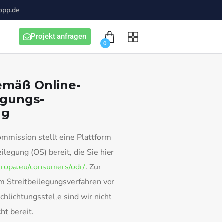
opp.de
Projekt anfragen
0
emäß Online-
egungs-
ng
mmission stellt eine Plattform
ilegung (OS) bereit, die Sie hier
europa.eu/consumers/odr/
. Zur
m Streitbeilegungsverfahren vor
chlichtungsstelle sind wir nicht
ht bereit.