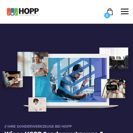
0
// IHRE SONDERWERKZEUGE BEI HOPP