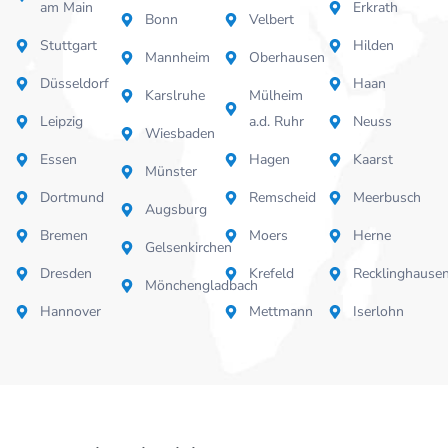
am Main
Erkrath
Bonn
Velbert
Stuttgart
Hilden
Mannheim
Oberhausen
Düsseldorf
Haan
Karslruhe
Mülheim
Leipzig
a.d. Ruhr
Neuss
Wiesbaden
Essen
Hagen
Kaarst
Münster
Dortmund
Remscheid
Meerbusch
Augsburg
Bremen
Moers
Herne
Gelsenkirchen
Dresden
Krefeld
Recklinghause
Mönchengladbach
Hannover
Mettmann
Iserlohn