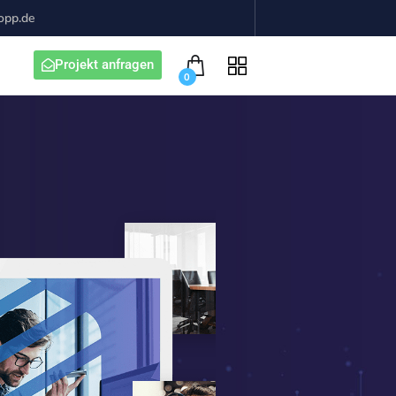
opp.de
Projekt anfragen
0