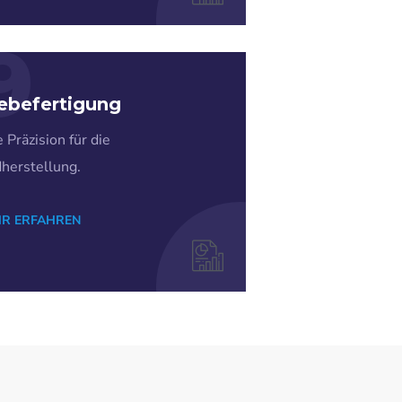
9
iebefertigung
 Präzision für die
herstellung.
R ERFAHREN