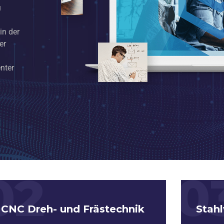
u
in der
er
nter
02
0
CNC Dreh- und Frästechnik
Stahl