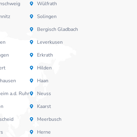
nschweig
Wülfrath
nitz
Solingen
Bergisch Gladbach
hen
Leverkusen
ngen
Erkrath
ert
Hilden
hausen
Haan
eim a.d. Ruhr
Neuss
en
Kaarst
cheid
Meerbusch
rs
Herne