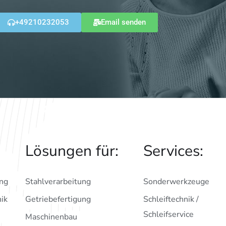
+49210232053
Email senden
:
Lösungen für:
Services:
ng
Stahlverarbeitung
Sonderwerkzeuge
ik
Getriebefertigung
Schleiftechnik /
Schleifservice
Maschinenbau