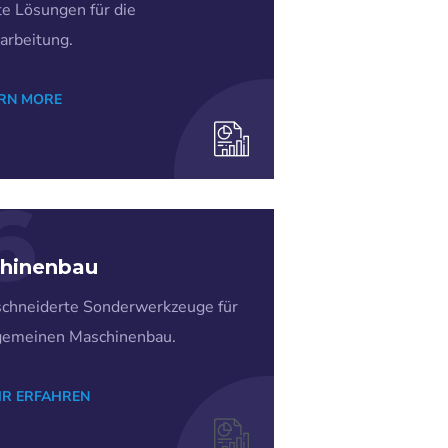
nte Lösungen für die
arbeitung.
RN MORE
6
hinenbau
chneiderte Sonderwerkzeuge für
gemeinen Maschinenbau.
R ERFAHREN