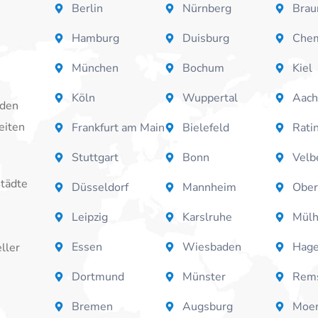
Berlin
Nürnberg
Brau
Hamburg
Duisburg
Chem
München
Bochum
Kiel
Köln
Wuppertal
Aac
 den
eiten
Frankfurt am Main
Bielefeld
Rati
Stuttgart
Bonn
Velb
Städte
Düsseldorf
Mannheim
Ober
Leipzig
Karslruhe
Mülh
Essen
Wiesbaden
Hag
ller
Dortmund
Münster
Rems
Bremen
Augsburg
Moe