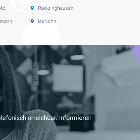
eld
Recklinghausen
tmann
Iserlohn
elefonisch erreichbar. Informieren